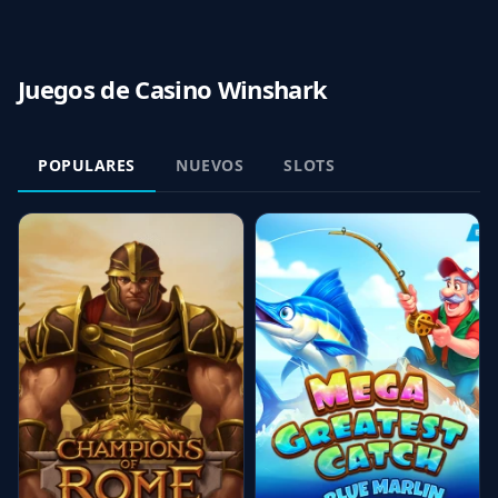
Juegos de Casino Winshark
POPULARES
NUEVOS
SLOTS