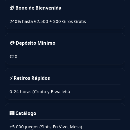
🎁 Bono de Bienvenida
240% hasta €2.500 + 300 Giros Gratis
💳 Depósito Mínimo
€20
⚡ Retiros Rápidos
0-24 horas (Cripto y E-wallets)
🎰 Catálogo
+5.000 juegos (Slots, En Vivo, Mesa)