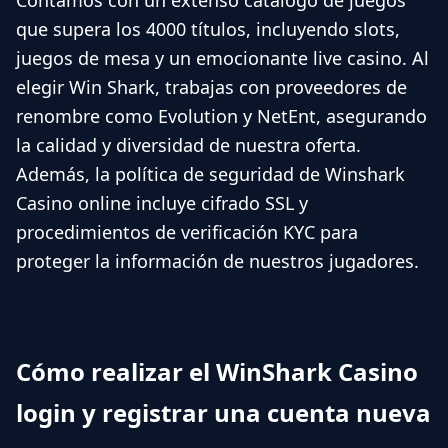
Contamos con un extenso catálogo de juegos
que supera los 4000 títulos, incluyendo slots,
juegos de mesa y un emocionante live casino. Al
elegir Win Shark, trabajas con proveedores de
renombre como Evolution y NetEnt, asegurando
la calidad y diversidad de nuestra oferta.
Además, la política de seguridad de Winshark
Casino online incluye cifrado SSL y
procedimientos de verificación KYC para
proteger la información de nuestros jugadores.
Cómo realizar el WinShark Casino
login y registrar una cuenta nueva