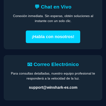
💬 Chat en Vivo
Conexión inmediata. Sin esperas, obtén soluciones al
instante con un solo clic.
¡Habla con nosotros!
📧 Correo Electrónico
Para consultas detalladas, nuestro equipo profesional te
responderá a la velocidad de la luz.
support@winshark-es.com