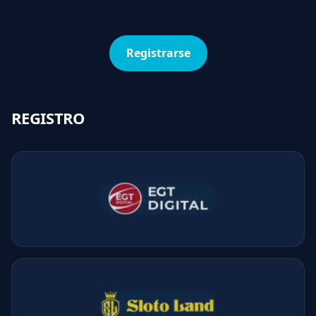
Registrarse
REGISTRO
JUGAR AHORA
JUGAR AHORA