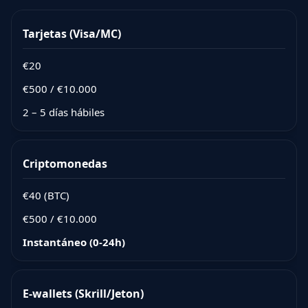
Método de Pago
Tarjetas (Visa/MC)
€20
Depósito Mín.
€500 / €10.000
Retiro Máx. (Día/Mes)
2 – 5 días hábiles
Tiempo de Retiro
Criptomonedas
€40 (BTC)
€500 / €10.000
Instantáneo (0-24h)
E-wallets (Skrill/Jeton)