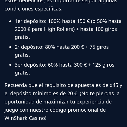
estos beneficios, es importante seguir algunas
condiciones específicas.
1er depósito: 100% hasta 150 € (o 50% hasta
2000 € para High Rollers) + hasta 100 giros
gratis.
2º depósito: 80% hasta 200 € + 75 giros
gratis.
3er depósito: 60% hasta 300 € + 125 giros
gratis.
Recuerda que el requisito de apuesta es de x45 y
el depósito mínimo es de 20 €. ¡No te pierdas la
oportunidad de maximizar tu experiencia de
juego con nuestro código promocional de
WinShark Casino!