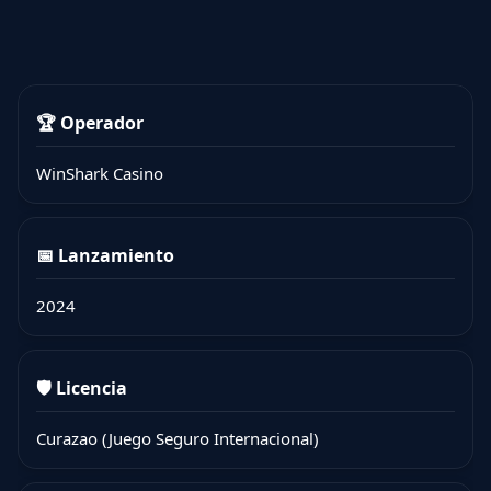
Característica
🏆 Operador
WinShark Casino
Información Clave
📅 Lanzamiento
2024
🛡️ Licencia
Curazao (Juego Seguro Internacional)