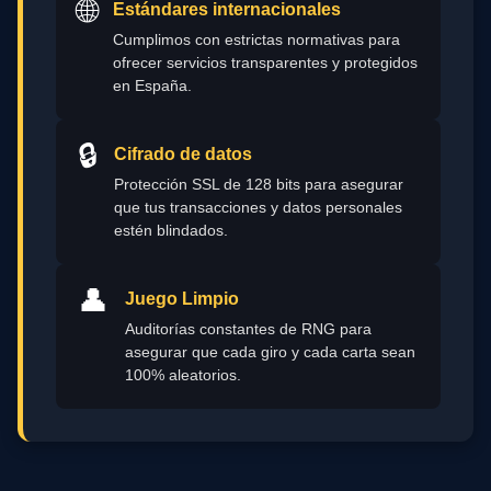
🌐
Estándares internacionales
Cumplimos con estrictas normativas para
ofrecer servicios transparentes y protegidos
en España.
🔒
Cifrado de datos
Protección SSL de 128 bits para asegurar
que tus transacciones y datos personales
estén blindados.
👤
Juego Limpio
Auditorías constantes de RNG para
asegurar que cada giro y cada carta sean
100% aleatorios.