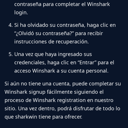
contraseña para completar el Winshark
login.
Si ha olvidado su contraseña, haga clic en
“¿Olvidó su contraseña?” para recibir
instrucciones de recuperación.
Una vez que haya ingresado sus
credenciales, haga clic en “Entrar” para el
acceso Winshark a su cuenta personal.
Si aún no tiene una cuenta, puede completar su
Winshark signup fácilmente siguiendo el
proceso de Winshark registration en nuestro
sitio. Una vez dentro, podrá disfrutar de todo lo
que sharkwin tiene para ofrecer.